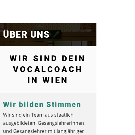
i
Sing
.at
Vocal Lessons & Workshops
ÜBER UNS
WIR SIND DEIN
VOCALCOACH
IN WIEN
Wir bilden Stimmen
Wir sind ein Team aus staatlich
ausgebildeten Gesangslehrerinnen
und Gesangslehrer mit langjähriger