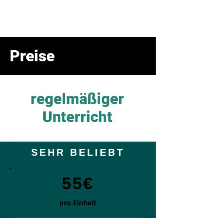
i
Sing
.at
Vocal Lessons & Workshops
Preise
regelmäßiger
Unterricht
SEHR BELIEBT
55€
pro Einheit